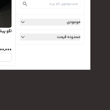
موجودی
لگو پی
محدوده قیمت
00,000