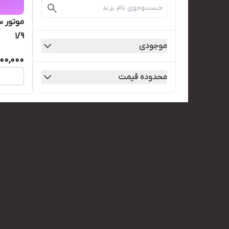
موتور س
۱/۹
موجودی
00,000
محدوده قیمت