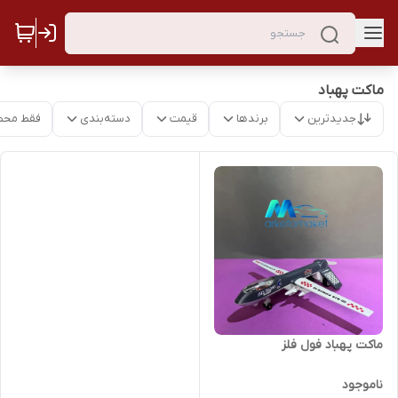
ماکت پهباد
جدیدترین
برندها
قیمت
دسته‌بندی
فقط محص
ماکت پهباد فول فلز
ناموجود