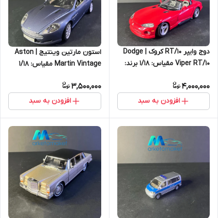
دوج وایپر RT/10 کروک | Dodge
استون مارتین وینتیج | Aston
Viper RT/10 مقیاس: ۱/۱۸ برند:
Martin Vintage مقیاس: ۱/۱۸
Bburago
3,500,000
4,000,000
افزودن به سبد
افزودن به سبد