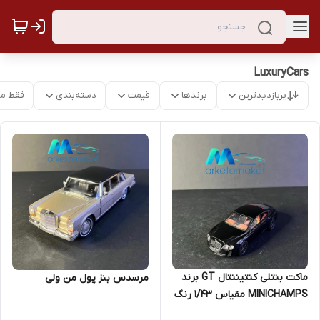
LuxuryCars
پربازدیدترین
برندها
قیمت
دسته‌بندی
فقط م
ماکت بنتلی کنتیننتال GT برند
مرسدس بنز پول من ولی
MINICHAMPS مقیاس ۱/۴۳ رنگ
مشکی