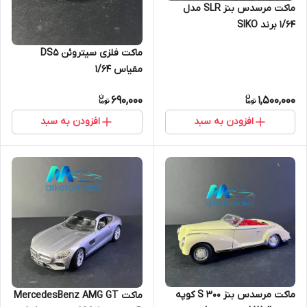
ماکت مرسدس بنز SLR مدل
۱/۶۴ برند SIKO
ماکت فلزی سیتروئن DS5
مقیاس ۱/۶۴
690,000
1,500,000
افزودن به سبد
افزودن به سبد
ماکت مرسدس بنز 300 S کوپه
ماکت MercedesBenz AMG GT