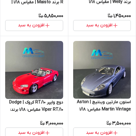
برند Welly | مقیاس 1/18
R برند Maisto | مقیاس 1/18 |
رنگ نقره‌ای
5,850,000
1,450,000
افزودن به سبد
افزودن به سبد
استون مارتین وینتیج | Aston
دوج وایپر RT/10 کروک | Dodge
Martin Vintage مقیاس: ۱/۱۸
Viper RT/10 مقیاس: ۱/۱۸ برند:
Bburago
4,000,000
3,500,000
افزودن به سبد
افزودن به سبد