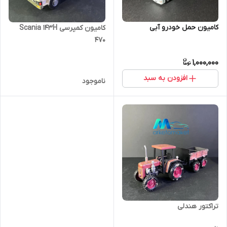
کامیون حمل خودرو آبی
کامیون کمپرسی Scania 143H
470
1,000,000
افزودن به سبد
ناموجود
تراکتور هندلی