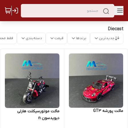
Diecast
جدیدترین
برندها
قیمت
دسته‌بندی
فقط محص
ماکت پورشه GT3
ماکت موتورسیکلت هارلی
دیویدسون n