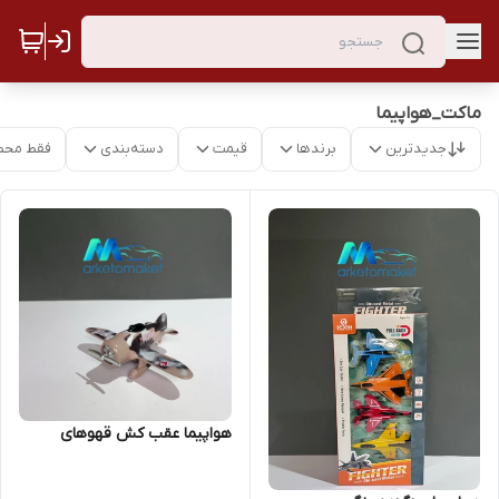
ماکت_هواپیما
جدیدترین
برندها
قیمت
دسته‌بندی
فقط محص
هواپیما عقب کش قهوهای