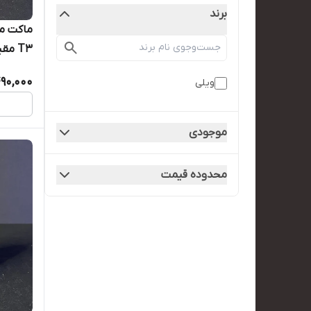
برند
ماکت م
T3 مقیاس ۱/۳۶
490,000
ویلی
موجودی
محدوده قیمت