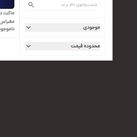
مقیاس ۱/۲۴.فول باز 
موجودی
ناموجود
محدوده قیمت