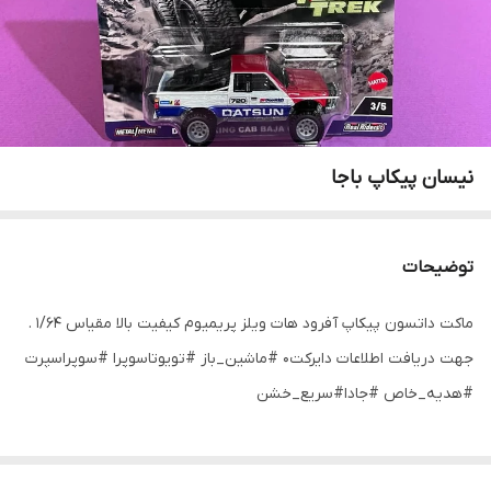
نیسان پیکاپ باجا
توضیحات
ماکت داتسون پیکاپ آفرود هات ویلز پریمیوم کیفیت بالا مقیاس ۱/۶۴ .
جهت دریافت اطلاعات دایرکت۰ #ماشین_باز #تویوتاسوپرا #سوپراسپرت
#هدیه_خاص #جادا#سریع_خشن