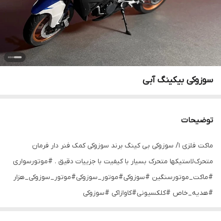
سوزوکی بیکینگ آبی
توضیحات
ماکت فلزی ۱/ سوزوکی بی کینگ برند سوزوکی کمک فنر دار فرمان
متحرک‌لاستیکها متحرک بسیار با کیفیت با جزییات دقیق . #موتورسواری
#ماکت_موتورسنگین #سوزوکی#موتور_سوزوکی#موتور_سوزوکی_هزار
#هدیه_خاص #کلکسیونی#کاوازاکی #سوزوکی