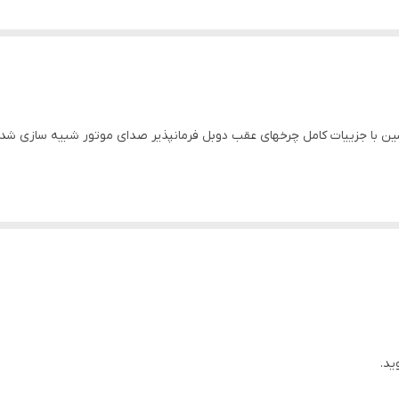
چراغدار داخل ماشین با جزییات کامل چرخهای عقب دوبل فرمانپذیر صدای موتور شبیه ساز
ید.