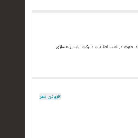
ی شده .جهت دریافت اطلاعات دایرکت. ٓلات_راهسازی
افزودن نظر