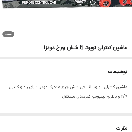
ماشین کنترلی تویوتا fj شش چرخ دودزا
توضیحات
ماشین کنترلی تویوتا اف جی شش چرخ متحرک دودزا دارای رادیو کنترل
۲/۷ و باطری لیتیومی فنربندی مستقل
نظرات