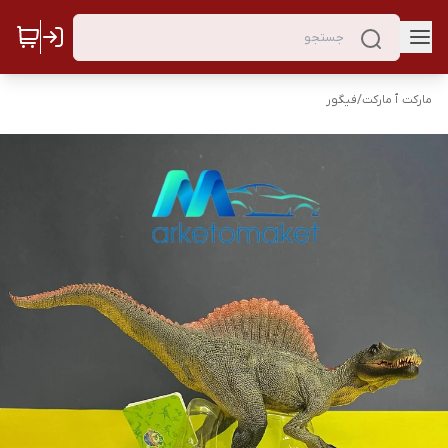
مارکت ٱ مارکت
/
فیگور