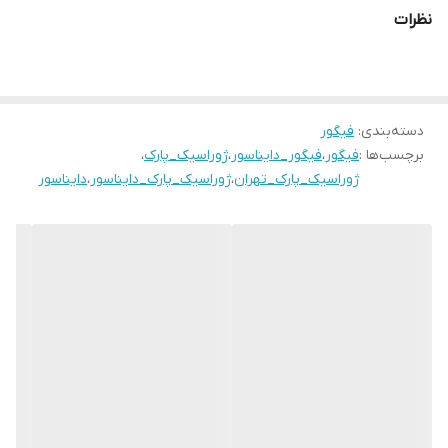
نظرات
دسته‌بندی
:
فیگور
برچسب‌ها :
فیگور
،
فیگور_دایناسور
،
ژوراسیک_پارک
،
ژوراسیک_پارک_تهران
،
ژوراسیک_پارک_دایناسور
،
دایناسور