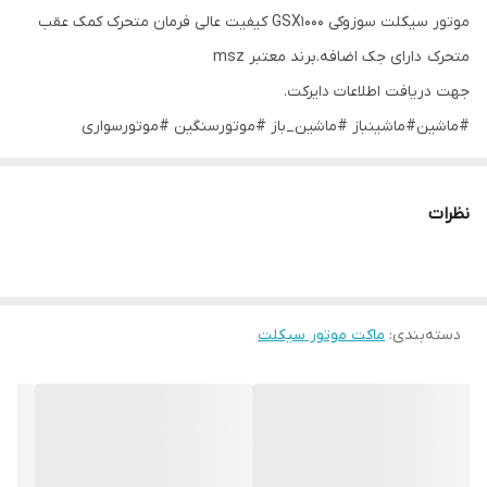
موتور سیکلت سوزوکی GSX1000 کیفیت عالی فرمان متحرک کمک عقب
متحرک دارای جک اضافه.برند معتبر msz
جهت دریافت اطلاعات دایرکت.
#ماشین#ماشینباز #ماشین_باز #موتورسنگین #موتورسواری
#موتورسیکلت #موتوربازان #موتورسنگین_تهران #آپریلیا
#ماکت_موتورسنگین #ماکت_موتور
نظرات
#هدیه#لاکچری#کلکسیونی#هوندا#هوندا_اسکوتر#دوکاتی#دوکاتی_دیاول
#ایتالیا#سنگین_سواران #کاوازاکی #kawazakiz900
دسته‌بندی
:
ماکت موتور سیکلت