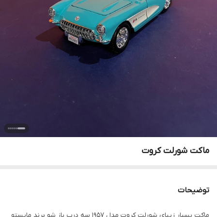
ماکت شورلت کروت
توضیحات
ماکت بسیار زیبای شورلت کروت مدل ۱۹۵۷ سه درب باز شو برند مایستو