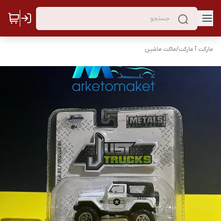
مارکت ٱ مارکت
/
ماکت ماشین