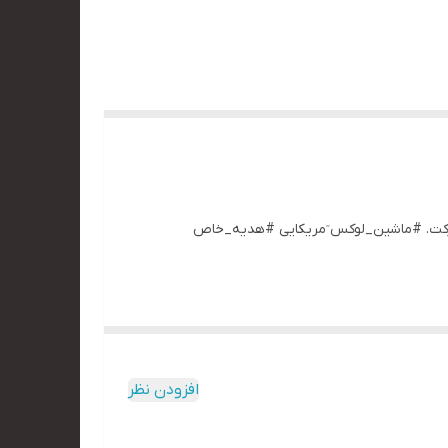
طلاعات دایرکت. #ماشین_لوکس ٓمریکایی #هدیه_خاص
افزودن نظر