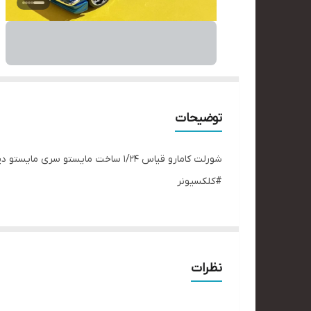
توضیحات
شورلت کامارو قیاس ۱/۲۴ ساخت مایس
#کلکسیونر
نظرات