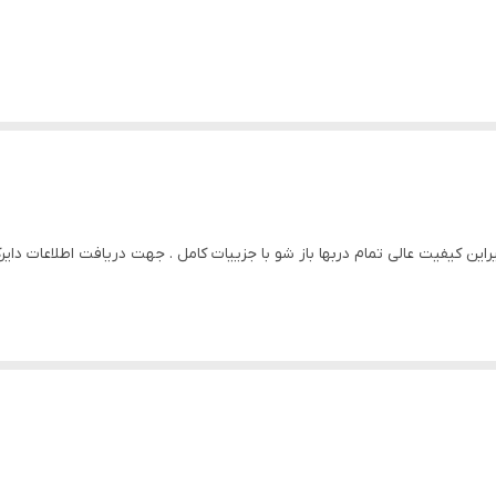
تو سری مایستو دیراین کیفیت عالی تمام دربها باز شو با جزییات کامل . جهت دریافت ا