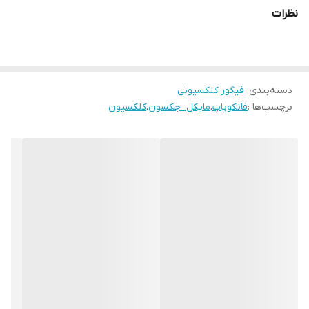
نظرات
دسته‌بندی
:
فیگور کلکسیونی
برچسب‌ها :
فانکوپاپ
،
مایکل_جکسون
،
کلکسیون