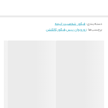
دسته‌بندی
:
فیگور شخصیت انیمه
برچسب‌ها :
زورو
،
وان پیس
،
فیگور
،
کالکشن