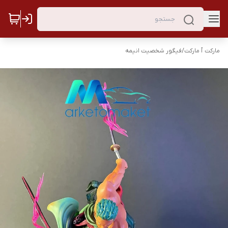
مارکت ٱ مارکت
/
فیگور شخصیت انیمه