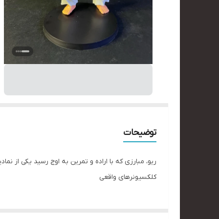
توضیحات
کلکسیونرهای واقعی