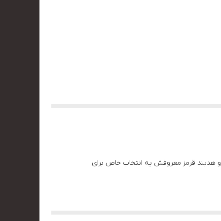
دین‌ترین کاراکترهای دنیای گیم از مجموعه Street Fighter با لباس سفید کاراته و هدبند قرمز معروفش یه انتخاب خاص برای