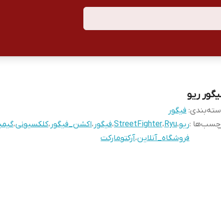
یگور ریو
ته‌بندی
:
فیگور
چسب‌ها :
ریو
،
Ryu
،
StreetFighter
،
فیگور
،
اکشن_فیگور
،
کلکسیونی
،
گیمی
فروشگاه_آنلاین
،
آرکتومارکت