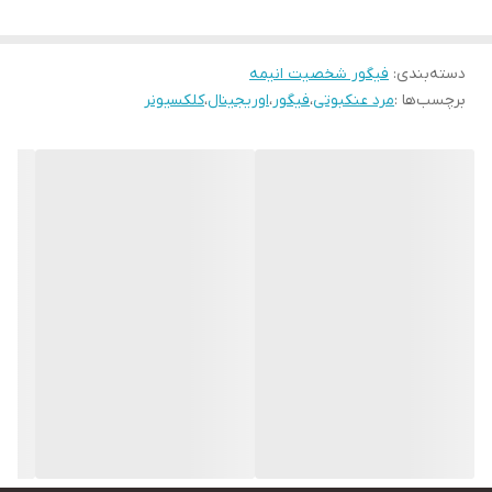
دسته‌بندی
:
فیگور شخصیت انیمه
برچسب‌ها :
مرد عنکبوتی
،
فیگور
،
اوریجینال
،
کلکسیونر