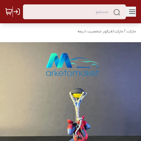
مارکت ٱ مارکت
/
فیگور شخصیت انیمه