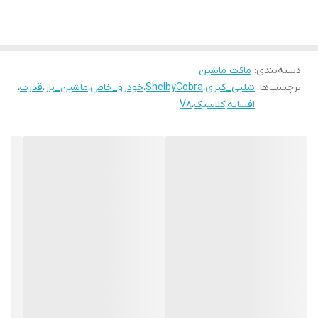
دسته‌بندی
:
ماکت ماشین
برچسب‌ها :
شلبی_کبری
،
ShelbyCobra
،
خودرو_خاص
،
ماشین_باز
،
قدرت
،
افسانه
،
کلاسیک
،
V8