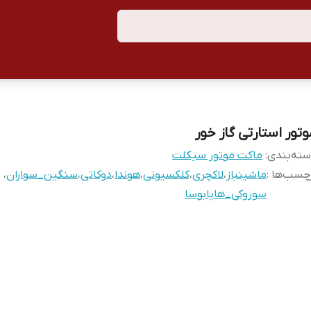
وتور استارتی گاز خور
ته‌بندی
:
ماکت موتور سیکلت
چسب‌ها :
ماشینباز
،
لاکچری
،
کلکسیونی
،
هوندا
،
دوکاتی
،
سنگین_سواران
،
سوزوکی_هایابوسا