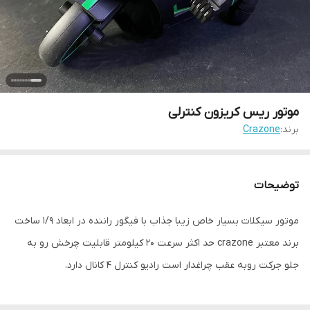
موتور ریس کریزون کنترلی
برند:
Crazone
توضیحات
موتور سیکلات بسیار خاص زیبا جذاب با فیگور راننده در ابعاد ۱/۹ ساخت
برند معتبر crazone حد اکثر سرعت ۲۰ کیلومتر قابلیت چرخش رو به
جلو جرکت رو‌به عقب چراغدار است رادیو کنترل ۴ کانال دارد.