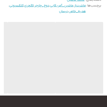
برچسب‌ها :
ماشینباز
،
ماشین_آمریکایی
،
دوج_چارجر
،
لاکچری
،
کلکسیونی
،
هدیه_خاص
،
نیسان