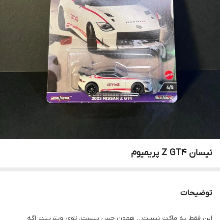
نیسان Z GT4 پریمیوم
توضیحات
این فقط یه ماکت نیست… همون حس پیست، توی ویترینت اگه