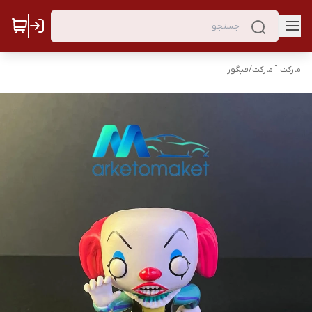
مارکت ٱ مارکت
/
فیگور