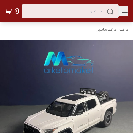
مارکت ٱ مارکت
/
ماشین