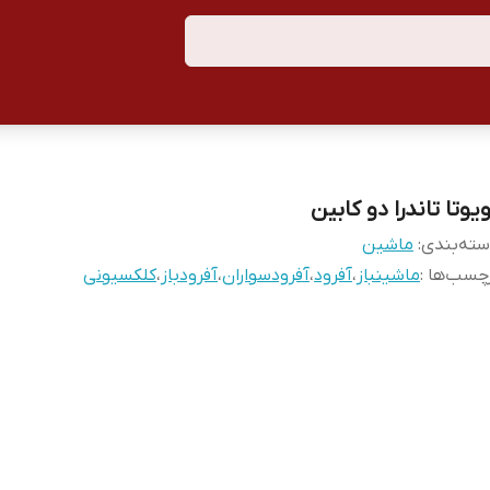
یوتا تاندرا دو کابین
ته‌بندی
:
ماشین
چسب‌ها :
ماشینباز
،
آفرود
،
آفرودسواران
،
آفرودباز
،
کلکسیونی