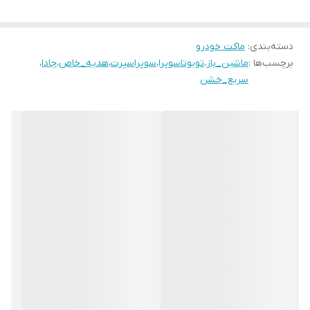
دسته‌بندی
:
ماکت خودرو
برچسب‌ها :
ماشین_باز
،
تویوتاسوپرا
،
سوپراسپرت
،
هدیه_خاص
،
جادا
،
سریع_خشن