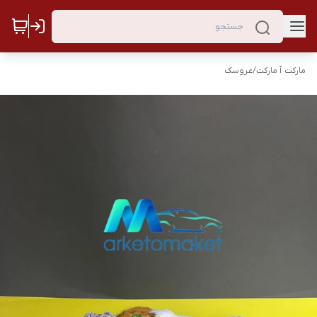
مارکت ٱ مارکت
/
عروسک