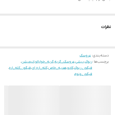
نظرات
دسته‌بندی
:
عروسک
برچسب‌ها :
ریوک
،
پیشی
،
عروسک_گربه
،
گربه_خوابالو
،
انیمیشن
،
فیگور_ریوک
،
کادو
،
هدیه_خاص
،
کله_اره ای
،
فیگور_کله_اره
،
فیگور_ونوم