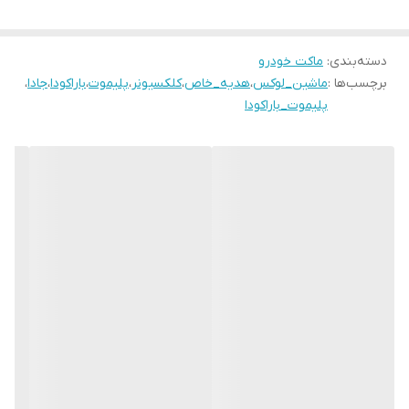
دسته‌بندی
:
ماکت خودرو
برچسب‌ها :
ماشین_لوکس
،
هدیه_خاص
،
کلکسیونر
،
پلیموت
،
باراکودا
،
جادا
،
پلیموت_باراکودا