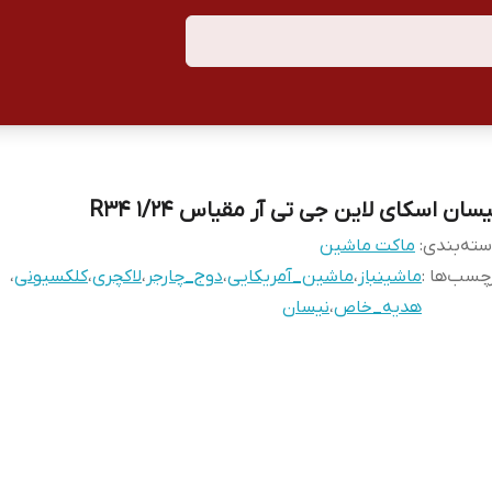
سان اسکای لاین جی تی آر مقیاس ۱/۲۴ R34
ته‌بندی
:
ماکت ماشین
چسب‌ها :
ماشینباز
،
ماشین_آمریکایی
،
دوج_چارجر
،
لاکچری
،
کلکسیونی
،
هدیه_خاص
،
نیسان